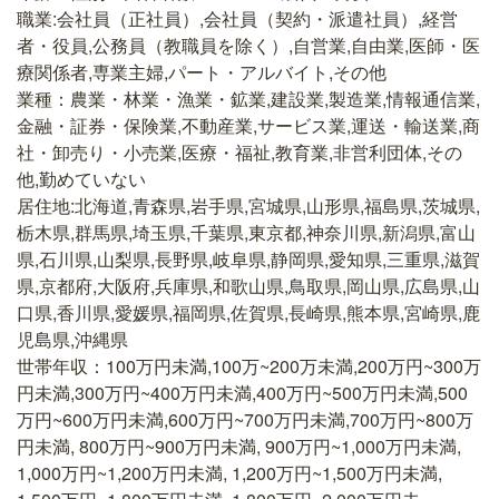
職業:会社員（正社員）,会社員（契約・派遣社員）,経営
者・役員,公務員（教職員を除く）,自営業,自由業,医師・医
療関係者,専業主婦,パート・アルバイト,その他
業種：農業・林業・漁業・鉱業,建設業,製造業,情報通信業,
金融・証券・保険業,不動産業,サービス業,運送・輸送業,商
社・卸売り・小売業,医療・福祉,教育業,非営利団体,その
他,勤めていない
居住地:北海道,青森県,岩手県,宮城県,山形県,福島県,茨城県,
栃木県,群馬県,埼玉県,千葉県,東京都,神奈川県,新潟県,富山
県,石川県,山梨県,長野県,岐阜県,静岡県,愛知県,三重県,滋賀
県,京都府,大阪府,兵庫県,和歌山県,鳥取県,岡山県,広島県,山
口県,香川県,愛媛県,福岡県,佐賀県,長崎県,熊本県,宮崎県,鹿
児島県,沖縄県
世帯年収：100万円未満,100万~200万未満,200万円~300万
円未満,300万円~400万円未満,400万円~500万円未満,500
万円~600万円未満,600万円~700万円未満,700万円~800万
円未満, 800万円~900万円未満, 900万円~1,000万円未満,
1,000万円~1,200万円未満, 1,200万円~1,500万円未満,