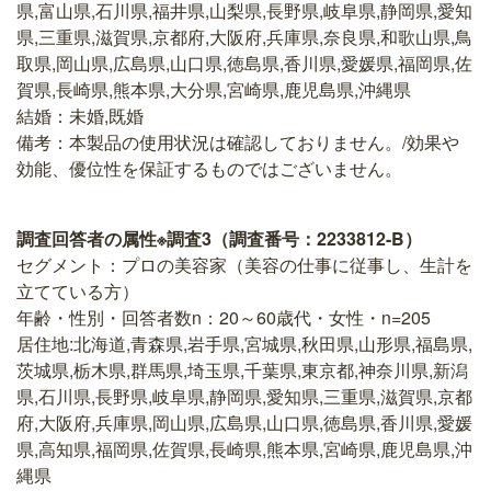
県,富山県,石川県,福井県,山梨県,長野県,岐阜県,静岡県,愛知
県,三重県,滋賀県,京都府,大阪府,兵庫県,奈良県,和歌山県,鳥
取県,岡山県,広島県,山口県,徳島県,香川県,愛媛県,福岡県,佐
賀県,長崎県,熊本県,大分県,宮崎県,鹿児島県,沖縄県
結婚：未婚,既婚
備考：本製品の使用状況は確認しておりません。/効果や
効能、優位性を保証するものではございません。
調査回答者の属性※調査3（調査番号：2233812-B）
セグメント：プロの美容家（美容の仕事に従事し、生計を
立てている方）
年齢・性別・回答者数n：20～60歳代・女性・n=205
居住地:北海道,青森県,岩手県,宮城県,秋田県,山形県,福島県,
茨城県,栃木県,群馬県,埼玉県,千葉県,東京都,神奈川県,新潟
県,石川県,長野県,岐阜県,静岡県,愛知県,三重県,滋賀県,京都
府,大阪府,兵庫県,岡山県,広島県,山口県,徳島県,香川県,愛媛
県,高知県,福岡県,佐賀県,長崎県,熊本県,宮崎県,鹿児島県,沖
縄県