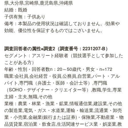
県,大分県,宮崎県,鹿児島県,沖縄県
結婚：既婚
子供有無：子供あり
備考：本製品の使用状況は確認しておりません。/効果や
効能、優位性を保証するものではございません。
調査回答者の属性※調査2（調査番号：2231207-B）
セグメント：アスリート経験者（競技選手として参加した
ことがある方）
年齢・性別・回答者数n：20～50歳代・男女・n=172
職業:会社員,会社経営・役員,公務員,自営業,パート・アル
バイト,専門職（弁護士・医師・会計士等）,専門職
（SOHO・デザイナー・クリエイター等）,教職,学生,専業
主婦・主夫,無職,その他
業種：農業・林業・漁業・鉱業,情報通信業,建設業,その他
の製造業,電気・ガス・水道業,運輸・輸送業,流通業・卸売
業・小売業,金融業(銀行または証券)・保険業,不動産業・物
品賃貸業,宿泊業・飲食店,生活関連サービス業・娯楽業,教