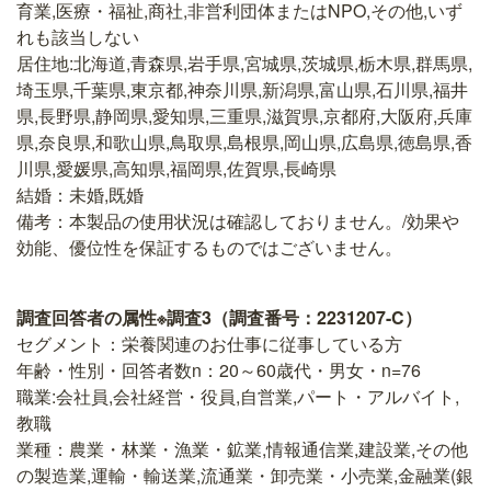
育業,医療・福祉,商社,非営利団体またはNPO,その他,いず
れも該当しない
居住地:北海道,青森県,岩手県,宮城県,茨城県,栃木県,群馬県,
埼玉県,千葉県,東京都,神奈川県,新潟県,富山県,石川県,福井
県,長野県,静岡県,愛知県,三重県,滋賀県,京都府,大阪府,兵庫
県,奈良県,和歌山県,鳥取県,島根県,岡山県,広島県,徳島県,香
川県,愛媛県,高知県,福岡県,佐賀県,長崎県
結婚：未婚,既婚
備考：本製品の使用状況は確認しておりません。/効果や
効能、優位性を保証するものではございません。
調査回答者の属性※調査3（調査番号：2231207-C）
セグメント：栄養関連のお仕事に従事している方
年齢・性別・回答者数n：20～60歳代・男女・n=76
職業:会社員,会社経営・役員,自営業,パート・アルバイト,
教職
業種：農業・林業・漁業・鉱業,情報通信業,建設業,その他
の製造業,運輸・輸送業,流通業・卸売業・小売業,金融業(銀