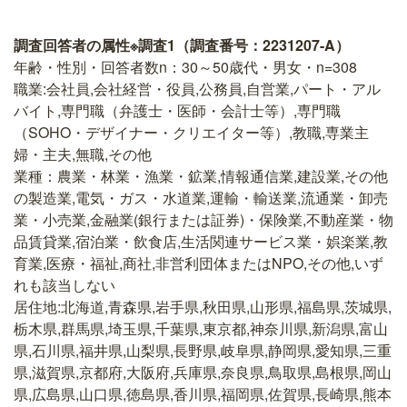
調査回答者の属性※調査1（調査番号：2231207-A）
年齢・性別・回答者数n：30～50歳代・男女・n=308
職業:会社員,会社経営・役員,公務員,自営業,パート・アル
バイト,専門職（弁護士・医師・会計士等）,専門職
（SOHO・デザイナー・クリエイター等）,教職,専業主
婦・主夫,無職,その他
業種：農業・林業・漁業・鉱業,情報通信業,建設業,その他
の製造業,電気・ガス・水道業,運輸・輸送業,流通業・卸売
業・小売業,金融業(銀行または証券)・保険業,不動産業・物
品賃貸業,宿泊業・飲食店,生活関連サービス業・娯楽業,教
育業,医療・福祉,商社,非営利団体またはNPO,その他,いず
れも該当しない
居住地:北海道,青森県,岩手県,秋田県,山形県,福島県,茨城県,
栃木県,群馬県,埼玉県,千葉県,東京都,神奈川県,新潟県,富山
県,石川県,福井県,山梨県,長野県,岐阜県,静岡県,愛知県,三重
県,滋賀県,京都府,大阪府,兵庫県,奈良県,鳥取県,島根県,岡山
県,広島県,山口県,徳島県,香川県,福岡県,佐賀県,長崎県,熊本