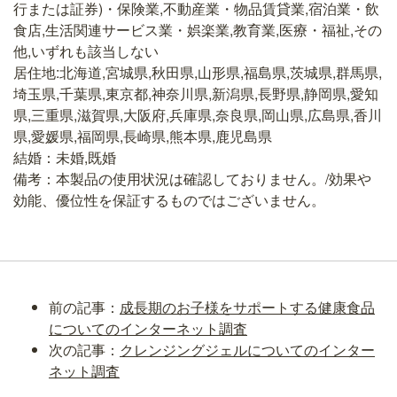
行または証券)・保険業,不動産業・物品賃貸業,宿泊業・飲
食店,生活関連サービス業・娯楽業,教育業,医療・福祉,その
他,いずれも該当しない
居住地:北海道,宮城県,秋田県,山形県,福島県,茨城県,群馬県,
埼玉県,千葉県,東京都,神奈川県,新潟県,長野県,静岡県,愛知
県,三重県,滋賀県,大阪府,兵庫県,奈良県,岡山県,広島県,香川
県,愛媛県,福岡県,長崎県,熊本県,鹿児島県
結婚：未婚,既婚
備考：本製品の使用状況は確認しておりません。/効果や
効能、優位性を保証するものではございません。
前の記事：
成長期のお子様をサポートする健康食品
についてのインターネット調査
次の記事：
クレンジングジェルについてのインター
ネット調査