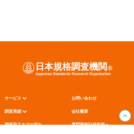
日本規格調査機関
Ⓡ
J
apanese
S
tandards
R
esearch
O
rganization
サービス
お問い合わせ
調査実績
会社概要
調査完了までの流れ
専門家統計研究所
®