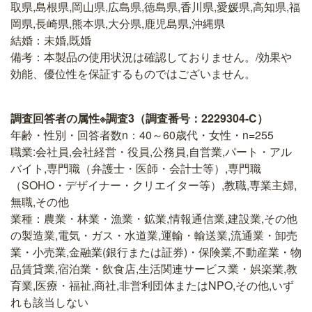
取県,島根県,岡山県,広島県,徳島県,香川県,愛媛県,高知県,福
岡県,長崎県,熊本県,大分県,鹿児島県,沖縄県
結婚：未婚,既婚
備考：本製品の使用状況は確認しておりません。/効果や
効能、優位性を保証するものではございません。
調査回答者の属性※調査3（調査番号：2229304-C）
年齢・性別・回答者数n：40～60歳代・女性・n=255
職業:会社員,会社経営・役員,公務員,自営業,パート・アル
バイト,専門職（弁護士・医師・会計士等）,専門職
（SOHO・デザイナー・クリエイター等）,教職,専業主婦,
無職,その他
業種：農業・林業・漁業・鉱業,情報通信業,建設業,その他
の製造業,電気・ガス・水道業,運輸・輸送業,流通業・卸売
業・小売業,金融業(銀行または証券)・保険業,不動産業・物
品賃貸業,宿泊業・飲食店,生活関連サービス業・娯楽業,教
育業,医療・福祉,商社,非営利団体またはNPO,その他,いず
れも該当しない