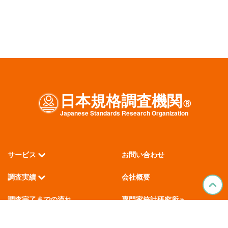
日本規格調査機関
Ⓡ
J
apanese
S
tandards
R
esearch
O
rganization
サービス
お問い合わせ
調査実績
会社概要
調査完了までの流れ
専門家統計研究所
®
医療統計研究所
®