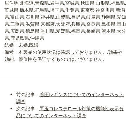
居住地:北海道,青森県,岩手県,宮城県,秋田県,山形県,福島県,
茨城県,栃木県,群馬県,埼玉県,千葉県,東京都,神奈川県,新潟
県,富山県,石川県,福井県,山梨県,長野県,岐阜県,静岡県,愛知
県,三重県,滋賀県,京都府,大阪府,兵庫県,奈良県,島根県,岡山
県,広島県,徳島県,香川県,愛媛県,福岡県,長崎県,熊本県,大分
県,鹿児島県,沖縄県
結婚：未婚,既婚
備考：本製品の使用状況は確認しておりません。/効果や
効能、優位性を保証するものではございません。
前の記事：
着圧レギンスについてのインターネット
調査
次の記事：
悪玉コレステロール対策の機能性表示食
品についてのインターネット調査