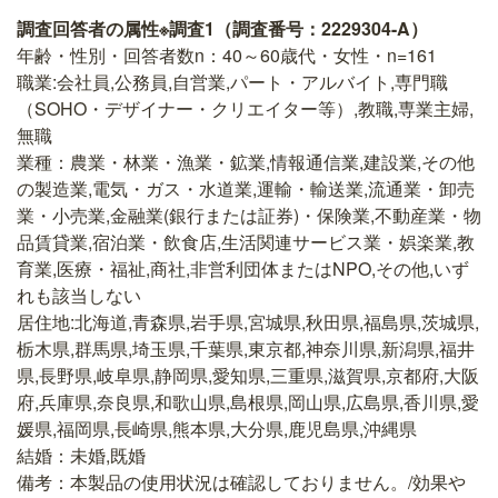
調査回答者の属性※調査1（調査番号：2229304-A）
年齢・性別・回答者数n：40～60歳代・女性・n=161
職業:会社員,公務員,自営業,パート・アルバイト,専門職
（SOHO・デザイナー・クリエイター等）,教職,専業主婦,
無職
業種：農業・林業・漁業・鉱業,情報通信業,建設業,その他
の製造業,電気・ガス・水道業,運輸・輸送業,流通業・卸売
業・小売業,金融業(銀行または証券)・保険業,不動産業・物
品賃貸業,宿泊業・飲食店,生活関連サービス業・娯楽業,教
育業,医療・福祉,商社,非営利団体またはNPO,その他,いず
れも該当しない
居住地:北海道,青森県,岩手県,宮城県,秋田県,福島県,茨城県,
栃木県,群馬県,埼玉県,千葉県,東京都,神奈川県,新潟県,福井
県,長野県,岐阜県,静岡県,愛知県,三重県,滋賀県,京都府,大阪
府,兵庫県,奈良県,和歌山県,島根県,岡山県,広島県,香川県,愛
媛県,福岡県,長崎県,熊本県,大分県,鹿児島県,沖縄県
結婚：未婚,既婚
備考：本製品の使用状況は確認しておりません。/効果や