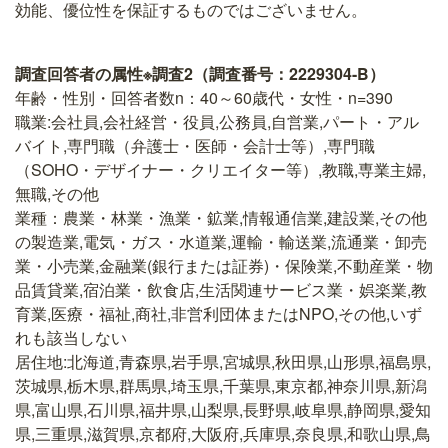
効能、優位性を保証するものではございません。
調査回答者の属性※調査2（調査番号：2229304-B）
年齢・性別・回答者数n：40～60歳代・女性・n=390
職業:会社員,会社経営・役員,公務員,自営業,パート・アル
バイト,専門職（弁護士・医師・会計士等）,専門職
（SOHO・デザイナー・クリエイター等）,教職,専業主婦,
無職,その他
業種：農業・林業・漁業・鉱業,情報通信業,建設業,その他
の製造業,電気・ガス・水道業,運輸・輸送業,流通業・卸売
業・小売業,金融業(銀行または証券)・保険業,不動産業・物
品賃貸業,宿泊業・飲食店,生活関連サービス業・娯楽業,教
育業,医療・福祉,商社,非営利団体またはNPO,その他,いず
れも該当しない
居住地:北海道,青森県,岩手県,宮城県,秋田県,山形県,福島県,
茨城県,栃木県,群馬県,埼玉県,千葉県,東京都,神奈川県,新潟
県,富山県,石川県,福井県,山梨県,長野県,岐阜県,静岡県,愛知
県,三重県,滋賀県,京都府,大阪府,兵庫県,奈良県,和歌山県,鳥