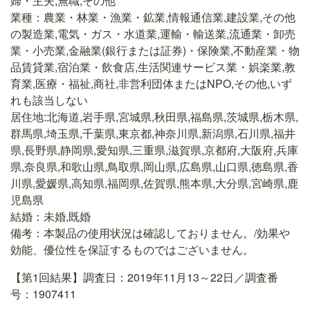
婦・主夫,無職,その他
業種：農業・林業・漁業・鉱業,情報通信業,建設業,その他
の製造業,電気・ガス・水道業,運輸・輸送業,流通業・卸売
業・小売業,金融業(銀行または証券)・保険業,不動産業・物
品賃貸業,宿泊業・飲食店,生活関連サービス業・娯楽業,教
育業,医療・福祉,商社,非営利団体またはNPO,その他,いず
れも該当しない
居住地:北海道,岩手県,宮城県,秋田県,福島県,茨城県,栃木県,
群馬県,埼玉県,千葉県,東京都,神奈川県,新潟県,石川県,福井
県,長野県,静岡県,愛知県,三重県,滋賀県,京都府,大阪府,兵庫
県,奈良県,和歌山県,鳥取県,岡山県,広島県,山口県,徳島県,香
川県,愛媛県,高知県,福岡県,佐賀県,熊本県,大分県,宮崎県,鹿
児島県
結婚：未婚,既婚
備考：本製品の使用状況は確認しておりません。/効果や
効能、優位性を保証するものではございません。
【第1回結果】調査日：2019年11月13～22日／調査番
号：1907411