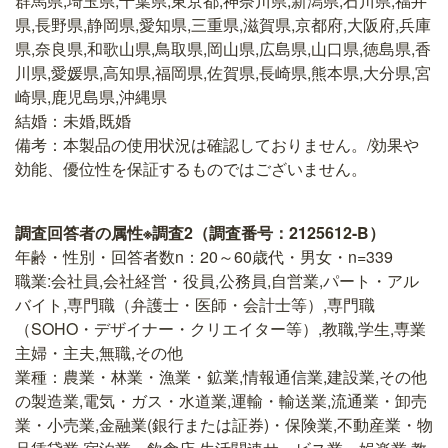
群馬県,埼玉県,千葉県,東京都,神奈川県,新潟県,石川県,福井
県,長野県,静岡県,愛知県,三重県,滋賀県,京都府,大阪府,兵庫
県,奈良県,和歌山県,鳥取県,岡山県,広島県,山口県,徳島県,香
川県,愛媛県,高知県,福岡県,佐賀県,長崎県,熊本県,大分県,宮
崎県,鹿児島県,沖縄県
結婚：未婚,既婚
備考：本製品の使用状況は確認しておりません。/効果や
効能、優位性を保証するものではございません。
調査回答者の属性※調査2（調査番号：2125612-B）
年齢・性別・回答者数n：20～60歳代・男女・n=339
職業:会社員,会社経営・役員,公務員,自営業,パート・アル
バイト,専門職（弁護士・医師・会計士等）,専門職
（SOHO・デザイナー・クリエイター等）,教職,学生,専業
主婦・主夫,無職,その他
業種：農業・林業・漁業・鉱業,情報通信業,建設業,その他
の製造業,電気・ガス・水道業,運輸・輸送業,流通業・卸売
業・小売業,金融業(銀行または証券)・保険業,不動産業・物