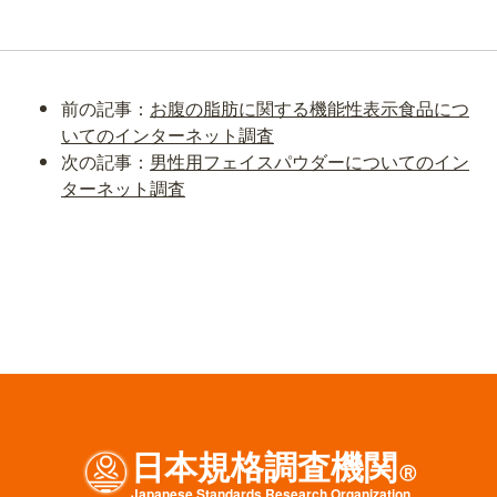
前の記事：
お腹の脂肪に関する機能性表示食品につ
いてのインターネット調査
次の記事：
男性用フェイスパウダーについてのイン
ターネット調査
日本規格調査機関
Ⓡ
J
apanese
S
tandards
R
esearch
O
rganization