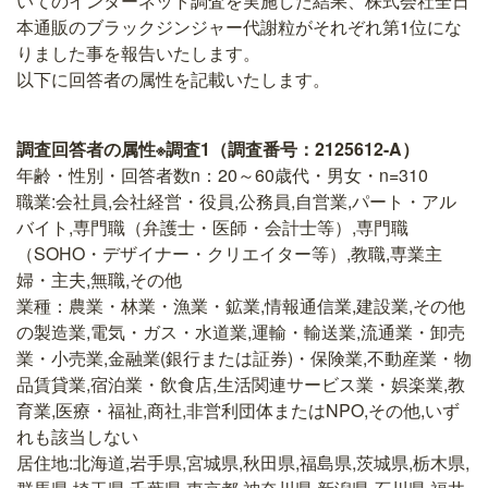
いてのインターネット調査を実施した結果、株式会社全日
本通販のブラックジンジャー代謝粒がそれぞれ第1位にな
りました事を報告いたします。
以下に回答者の属性を記載いたします。
調査回答者の属性※調査1（調査番号：2125612-A）
年齢・性別・回答者数n：20～60歳代・男女・n=310
職業:会社員,会社経営・役員,公務員,自営業,パート・アル
バイト,専門職（弁護士・医師・会計士等）,専門職
（SOHO・デザイナー・クリエイター等）,教職,専業主
婦・主夫,無職,その他
業種：農業・林業・漁業・鉱業,情報通信業,建設業,その他
の製造業,電気・ガス・水道業,運輸・輸送業,流通業・卸売
業・小売業,金融業(銀行または証券)・保険業,不動産業・物
品賃貸業,宿泊業・飲食店,生活関連サービス業・娯楽業,教
育業,医療・福祉,商社,非営利団体またはNPO,その他,いず
れも該当しない
居住地:北海道,岩手県,宮城県,秋田県,福島県,茨城県,栃木県,