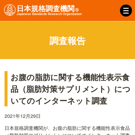
日本規格調査機関
Ⓡ
J
apanese
S
tandards
R
esearch
O
rganization
調査報告
お腹の脂肪に関する機能性表示食
品（脂肪対策サプリメント）につ
いてのインターネット調査
2021年12月29日
日本規格調査機関が、お腹の脂肪に関する機能性表示食品