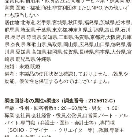
品賃貸業,宿泊業・飲食店,生活関連サービス業・娯楽業,教
育業,医療・福祉,商社,非営利団体またはNPO,その他,いず
れも該当しない
居住地:北海道,岩手県,宮城県,秋田県,福島県,茨城県,栃木県,
群馬県,埼玉県,千葉県,東京都,神奈川県,新潟県,富山県,石川
県,長野県,静岡県,愛知県,三重県,滋賀県,京都府,大阪府,兵庫
県,奈良県,和歌山県,鳥取県,岡山県,広島県,山口県,徳島県,香
川県,愛媛県,高知県,福岡県,佐賀県,長崎県,熊本県,大分県,宮
崎県,鹿児島県,沖縄県
結婚：未婚,既婚
備考：本製品の使用状況は確認しておりません。/効果や
効能、優位性を保証するものではございません。
調査回答者の属性※調査3（調査番号：2125612-C）
年齢・性別・回答者数n：20～60歳代・男女・n=321
職業:会社員,会社経営・役員,公務員,自営業,パート・アル
バイト,専門職（弁護士・医師・会計士等）,専門職
（SOHO・デザイナー・クリエイター等）,教職,専業主