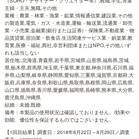
（SOHO・デザイナー・クリエイター等）,教職,学生,専業
主婦・主夫,無職,その他
業種：農業・林業・漁業・鉱業,情報通信業,建設業,その他
の製造業,電気・ガス・水道業,運輸・輸送業,流通業・卸売
業・小売業,金融業(銀行または証券)・保険業,不動産業・物
品賃貸業,宿泊業・飲食店,生活関連サービス業・娯楽業,教
育業,医療・福祉,商社,非営利団体またはNPO,その他,いず
れも該当しない
居住地:,北海道,青森県,岩手県,宮城県,山形県,福島県,茨城
県,栃木県,群馬県,埼玉県,千葉県,東京都,神奈川県,石川県,福
井県,山梨県,岐阜県,静岡県,愛知県,三重県,滋賀県,京都府,大
阪府,兵庫県,奈良県,和歌山県,鳥取県,島根県,岡山県,広島県,
山口県,徳島県,香川県,愛媛県,福岡県,長崎県,熊本県,大分県,
鹿児島県,沖縄県
結婚：未婚,既婚
備考：本製品の使用状況は確認しておりません。/効果や
効能、優位性を保証するものではございません。
【1回目結果】調査日：2018年8月22日～8月29日／調査