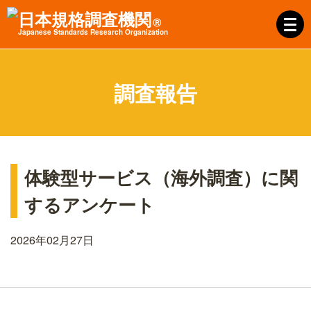
日本規格調査機関
Ⓡ
J
apanese
S
tandards
R
esearch
O
rganization
調査報告
体験型サービス（海外調査）に関
するアンケート
2026年02月27日