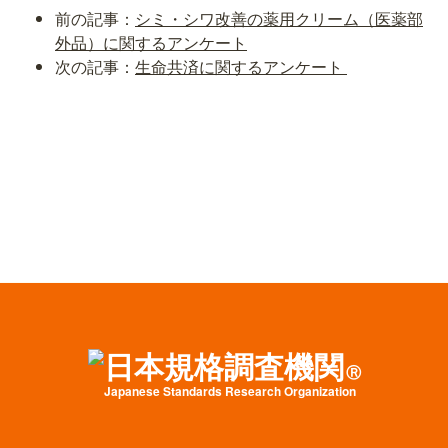
前の記事：
シミ・シワ改善の薬用クリーム（医薬部
外品）に関するアンケート
次の記事：
生命共済に関するアンケート
日本規格調査機関
Ⓡ
J
apanese
S
tandards
R
esearch
O
rganization