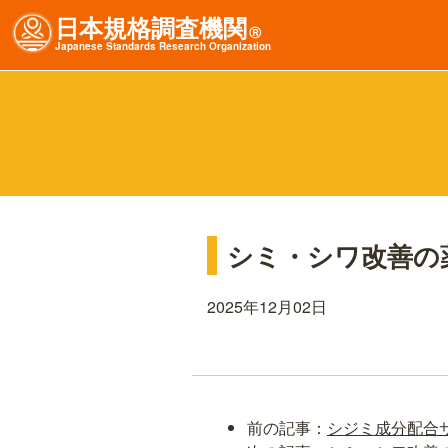
日本規格調査機関
Ⓡ
J
apanese
S
tandards
R
esearch
O
rganization
シミ・シワ改善の
2025年12月02日
前の記事：
シジミ成分配合