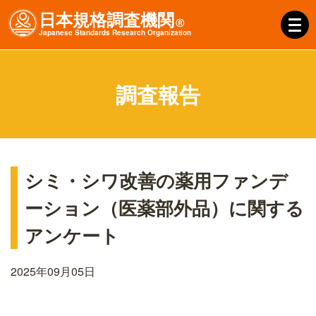
日本規格調査機関
Ⓡ
J
apanese
S
tandards
R
esearch
O
rganization
調査報告
シミ・シワ改善の薬用ファンデ
ーション（医薬部外品）に関する
アンケート
2025年09月05日