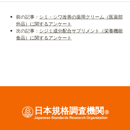
前の記事：
シミ・シワ改善の薬用クリーム（医薬部
外品）に関するアンケート
次の記事：
シジミ成分配合サプリメント（栄養機能
食品）に関するアンケート
日本規格調査機関
Ⓡ
J
apanese
S
tandards
R
esearch
O
rganization