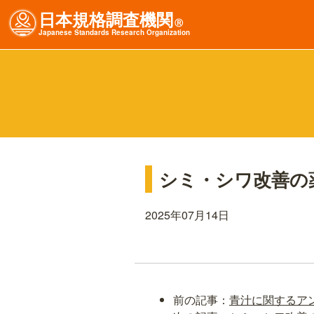
日本規格調査機関
Ⓡ
J
apanese
S
tandards
R
esearch
O
rganization
シミ・シワ改善の
2025年07月14日
前の記事：
青汁に関するア