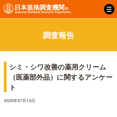
日本規格調査機関
Ⓡ
J
apanese
S
tandards
R
esearch
O
rganization
調査報告
シミ・シワ改善の薬用クリーム
（医薬部外品）に関するアンケー
ト
2025年07月14日