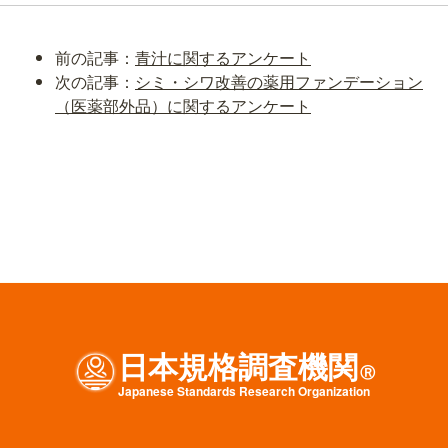
前の記事：
青汁に関するアンケート
次の記事：
シミ・シワ改善の薬用ファンデーション
（医薬部外品）に関するアンケート
日本規格調査機関
Ⓡ
J
apanese
S
tandards
R
esearch
O
rganization