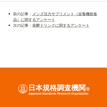
前の記事：
メンズ活力サプリメント（栄養機能食
品）に関するアンケート
次の記事：
発酵ドリンクに関するアンケート
日本規格調査機関
Ⓡ
J
apanese
S
tandards
R
esearch
O
rganization