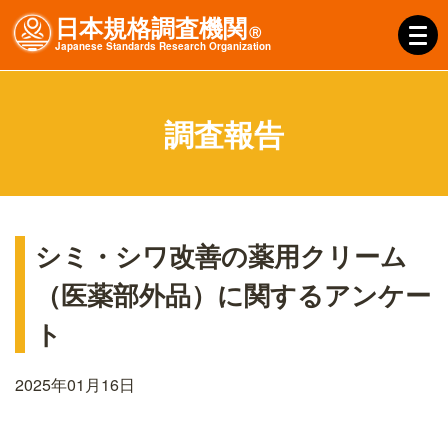
日本規格調査機関
Ⓡ
J
apanese
S
tandards
R
esearch
O
rganization
調査報告
シミ・シワ改善の薬用クリーム
（医薬部外品）に関するアンケー
ト
2025年01月16日