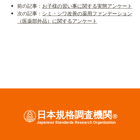
前の記事：
お子様の習い事に関する実態アンケート
次の記事：
シミ・シワ改善の薬用ファンデーション
（医薬部外品）に関するアンケート
日本規格調査機関
Ⓡ
J
apanese
S
tandards
R
esearch
O
rganization