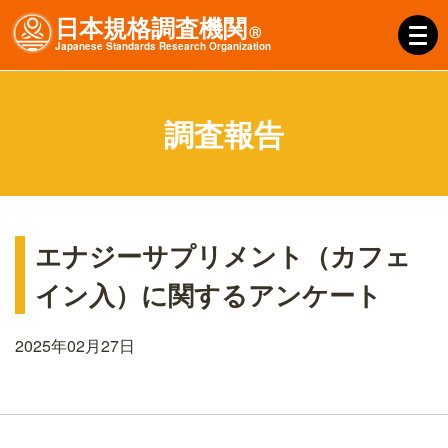
日本規格調査機関
Ⓡ
J
apanese
S
tandards
R
esearch
O
rganization
調査報告
エナジーサプリメント（カフェ
イン入）に関するアンケート
2025年02月27日